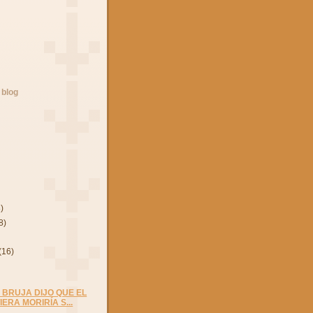
 blog
8)
8)
(16)
 BRUJA DIJO QUE EL
IERA MORIRÍA S...