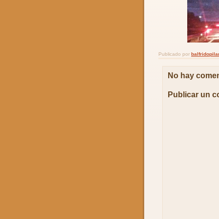
Publicado por
balfridopi
No hay comen
Publicar un c