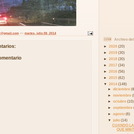
lar@gmail.com
en
martes, julio 08, 2014
Archivo del
tarios:
►
2020
(20)
►
2019
(30)
omentario
►
2018
(30)
►
2017
(34)
►
2016
(56)
►
2015
(62)
▼
2014
(148)
►
diciembre
(
►
noviembre
(
►
octubre
(10)
►
septiembre
►
agosto
(6)
▼
julio
(14)
CUANDO LA
QUE MINT