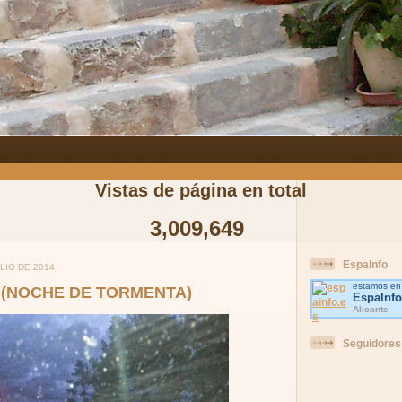
Vistas de página en total
3,009,649
EspaInfo
LIO DE 2014
estamos en
. (NOCHE DE TORMENTA)
EspaInfo
Alicante
Seguidores