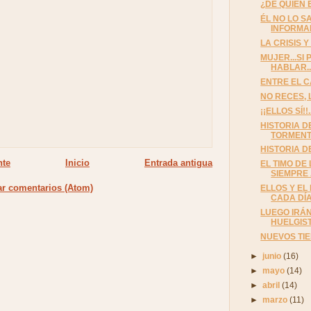
¿DE QUIÉN 
ÉL NO LO S
INFORMAR
LA CRISIS Y
MUJER...SI
HABLAR..
ENTRE EL C
NO RECES,
¡¡ELLOS SÍ!
HISTORIA D
TORMENT
HISTORIA D
nte
Inicio
Entrada antigua
EL TIMO DE 
SIEMPRE
ar comentarios (Atom)
ELLOS Y EL
CADA DÍ
LUEGO IRÁN
HUELGIS
NUEVOS TIE
►
junio
(16)
►
mayo
(14)
►
abril
(14)
►
marzo
(11)