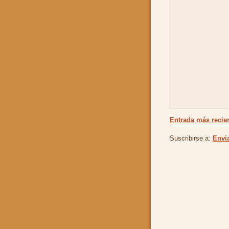
Entrada más recie
Suscribirse a:
Envi