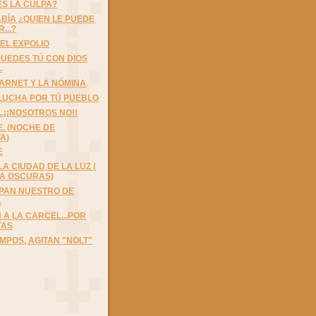
ES LA CULPA?
ABÍA ¿QUIEN LE PUEDE
...?
 EL EXPOLIO
 PUEDES TÚ CON DIOS
.
ARNET Y LA NÓMINA
 LUCHA POR TÚ PUEBLO
!...¡¡NOSOTROS NO!!
E. (NOCHE DE
A)
E
LA CIUDAD DE LA LUZ (
 A OSCURAS)
 PAN NUESTRO DE
A
 A LA CARCEL...POR
TAS
MPOS, AGITAN "NOLT"